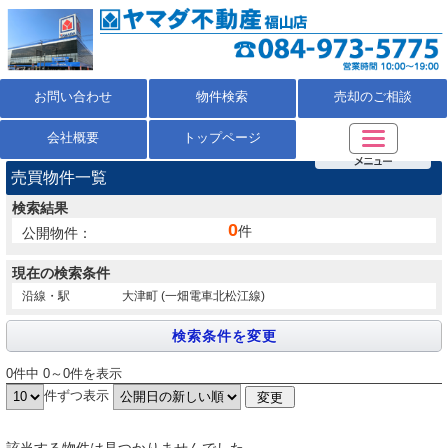
お問い合わせ
物件検索
売却のご相談
会社概要
トップページ
売買物件一覧
検索結果
0
件
公開物件：
現在の検索条件
沿線・駅
大津町 (一畑電車北松江線)
0件中 0～0件を表示
件ずつ表示
該当する物件は見つかりませんでした。