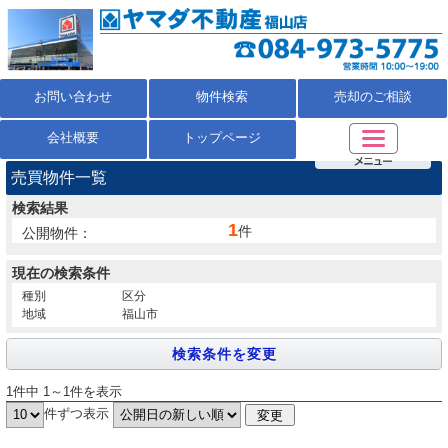
お問い合わせ
物件検索
売却のご相談
会社概要
トップページ
売買物件一覧
検索結果
1
件
公開物件：
現在の検索条件
種別
区分
地域
福山市
1件中 1～1件を表示
件ずつ表示