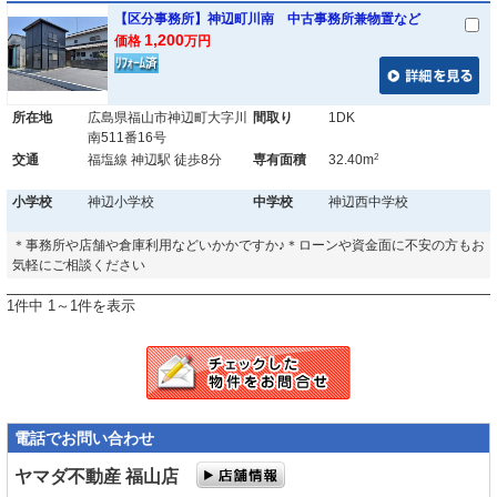
【区分事務所】神辺町川南 中古事務所兼物置など
1,200
価格
万円
所在地
広島県福山市神辺町大字川
間取り
1DK
南511番16号
2
交通
福塩線 神辺駅 徒歩8分
専有面積
32.40m
小学校
神辺小学校
中学校
神辺西中学校
＊事務所や店舗や倉庫利用などいかかですか♪＊ローンや資金面に不安の方もお
気軽にご相談ください
1件中 1～1件を表示
電話でお問い合わせ
ヤマダ不動産 福山店