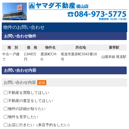
物件のお問い合わせ
お問い合わせ物件
種 別
価 格
物件名
所在地
最寄駅
中古一戸建
2,848万
栗原町CH-
尾道市栗原町3342番16
山陽本線 尾道駅
て
円
G
号
お問い合わせ内容
お問い合わせ内容
必須
不動産を買取してほしい
不動産の査定をしてほしい
物件の詳細が知りたい
物件を見学したい
お店に行きたい（来店予約をしたい）